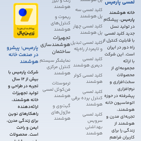
زنگ و بیزر
لمسی پارمیس
هوشمند
کلید لمسی سه
خانه هوشمند
پل هوشمند
ریموت و
پارمیس
، پیشگام
کنترل‌های
کلید لمسی چهار
در تولید نسل
هوشمند
پل هوشمند
جدید کلید لمسی
تجهیزات
با قابلیت کنترل از
کلید لمسی تبدیل
هوشمندسازی
پارمیس؛ پیشرو
راه دور در ایران
و تایمر‌دار راه‌پله
ساختمان
در صنعت خانه
است. این شرکت
کلید لمسی
نمایشگر سیستم
هوشمند
با ارائه
دیمری هوشمند
کنترل مرکزی
مجموعه‌ای از
شرکت پارمیس با
هوشمند
محصولات
کلید لمسی کولر
بیش از 12 سال
هوشمند
سخت‌افزاری و
ترموستات
تجربه در طراحی و
نرم‌افزاری
فن‌کوئل لمسی
کلید لمسی
تولید تجهیزات
هوشمند
پیشرفته در حوزه
کنترل پرده برقی
خانه هوشمند،
اتوماسیون خانه
هوشمند
گیت‌وی و
ارائه‌دهنده
هوشمند،
ماژول‌های
راهکارهای نوین
کلید لمسی
تجربه‌ای مدرن و
هوشمند
سرویس
برای زندگی مدرن،
هوشمند از
بهداشتی
ایمن و راحت
زندگی را برای
هوشمند
است. محصولات
کاربران فراهم