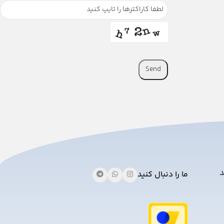
Send
This
field
should
be
left
blank
د
ما را دنبال کنید