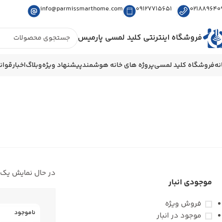
info@parmissmarthome.com
09127715651
021889640
فروشگاه اینترنتی کلید لمسی پارمیس
نه
فروشگاه کلید لمسی
پروژه های خانه هوشمند
پیشنهاد ویژه
وبلاگ
اخبار
قوان
در حال نمایش یک 
موجودی انبار
فروش ویژه
ناموجود
موجود در انبار