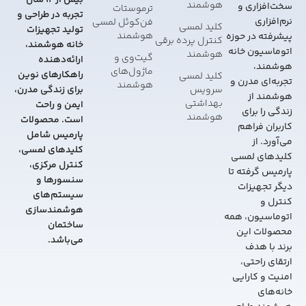
بیش از 12 سال
هوشمند
سخت‌افزاری و
ترموستات
تجربه در طراحی و
نرم‌افزاری
فن‌کوئل لمسی
کلید لمسی
تولید تجهیزات
هوشمند
پیشرفته در حوزه
کنترل پرده برقی
خانه هوشمند،
اتوماسیون خانه
هوشمند
گیت‌وی و
ارائه‌دهنده
هوشمند،
ماژول‌های
راهکارهای نوین
کلید لمسی
تجربه‌ای مدرن و
هوشمند
سرویس
برای زندگی مدرن،
هوشمند از
بهداشتی
ایمن و راحت
زندگی را برای
هوشمند
است. محصولات
کاربران فراهم
پارمیس شامل
می‌آورد. از
کلیدهای لمسی،
کلیدهای لمسی
کنترل مرکزی،
پارمیس گرفته تا
سنسورها و
دیگر تجهیزات
سیستم‌های
کنترل و
هوشمندسازی
اتوماسیون، همه
ساختمان
محصولات این
می‌باشد.
برند با هدف
ارتقای راحتی،
امنیت و کارایی
خانه‌های