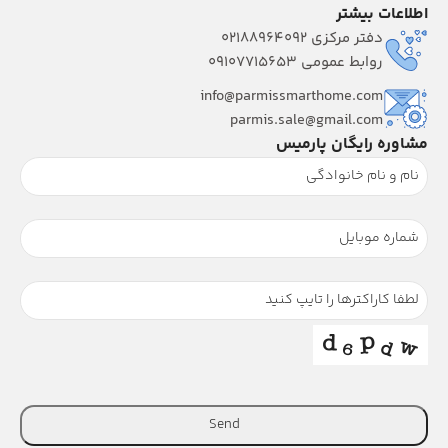
اطلاعات بیشتر
دفتر مرکزی 02188964092
روابط عمومی 09107715653
info@parmissmarthome.com
parmis.sale@gmail.com
مشاوره رایگان پارمیس
Send