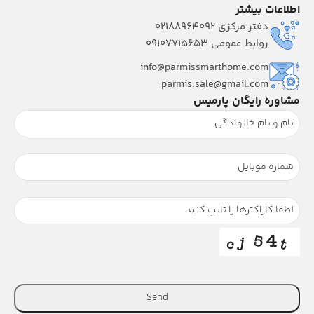
اطلاعات بیشتر
دفتر مرکزی 02188964092
روابط عمومی 09107715653
info@parmissmarthome.com
parmis.sale@gmail.com
مشاوره رایگان پارمیس
Send