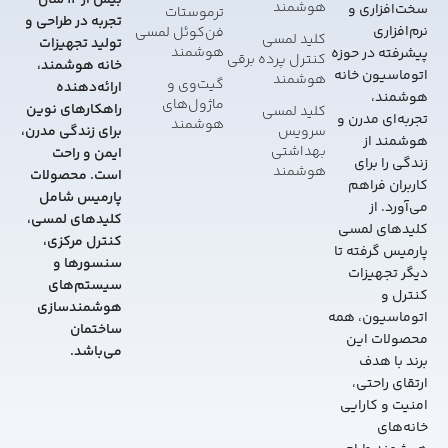
بیش از 12 سال
هوشمند
سخت‌افزاری و
ترموستات
تجربه در طراحی و
نرم‌افزاری
فن‌کوئل لمسی
کلید لمسی
تولید تجهیزات
هوشمند
پیشرفته در حوزه
کنترل پرده برقی
خانه هوشمند،
اتوماسیون خانه
هوشمند
گیت‌وی و
ارائه‌دهنده
هوشمند،
ماژول‌های
راهکارهای نوین
کلید لمسی
تجربه‌ای مدرن و
هوشمند
سرویس
برای زندگی مدرن،
هوشمند از
بهداشتی
ایمن و راحت
زندگی را برای
هوشمند
است. محصولات
کاربران فراهم
پارمیس شامل
می‌آورد. از
کلیدهای لمسی،
کلیدهای لمسی
کنترل مرکزی،
پارمیس گرفته تا
سنسورها و
دیگر تجهیزات
سیستم‌های
کنترل و
هوشمندسازی
اتوماسیون، همه
ساختمان
محصولات این
می‌باشد.
برند با هدف
ارتقای راحتی،
امنیت و کارایی
خانه‌های