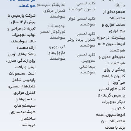
کلید لمسی
نمایشگر سیستم
هوشمند
با ارائه
دیمری هوشمند
کنترل مرکزی
مجموعه‌ای از
شرکت پارمیس با
هوشمند
محصولات
کلید لمسی کولر
بیش از 12 سال
هوشمند
سخت‌افزاری و
ترموستات
تجربه در طراحی و
نرم‌افزاری
فن‌کوئل لمسی
کلید لمسی
تولید تجهیزات
هوشمند
پیشرفته در حوزه
کنترل پرده برقی
خانه هوشمند،
اتوماسیون خانه
هوشمند
گیت‌وی و
ارائه‌دهنده
هوشمند،
ماژول‌های
راهکارهای نوین
کلید لمسی
تجربه‌ای مدرن و
هوشمند
سرویس
برای زندگی مدرن،
هوشمند از
بهداشتی
ایمن و راحت
زندگی را برای
هوشمند
است. محصولات
کاربران فراهم
پارمیس شامل
می‌آورد. از
کلیدهای لمسی،
کلیدهای لمسی
کنترل مرکزی،
پارمیس گرفته تا
سنسورها و
دیگر تجهیزات
سیستم‌های
کنترل و
هوشمندسازی
اتوماسیون، همه
ساختمان
محصولات این
می‌باشد.
برند با هدف