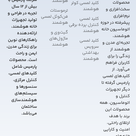
شرکت پارمیس با
هوشمند
محصولات
کلید لمسی کولر
بیش از 12 سال
هوشمند
سخت‌افزاری و
ترموستات
تجربه در طراحی و
نرم‌افزاری
فن‌کوئل لمسی
کلید لمسی
تولید تجهیزات
هوشمند
پیشرفته در حوزه
کنترل پرده برقی
خانه هوشمند،
اتوماسیون خانه
هوشمند
گیت‌وی و
ارائه‌دهنده
هوشمند،
ماژول‌های
راهکارهای نوین
کلید لمسی
تجربه‌ای مدرن و
هوشمند
سرویس
برای زندگی مدرن،
هوشمند از
بهداشتی
ایمن و راحت
زندگی را برای
هوشمند
است. محصولات
کاربران فراهم
پارمیس شامل
می‌آورد. از
کلیدهای لمسی،
کلیدهای لمسی
کنترل مرکزی،
پارمیس گرفته تا
سنسورها و
دیگر تجهیزات
سیستم‌های
کنترل و
هوشمندسازی
اتوماسیون، همه
ساختمان
محصولات این
می‌باشد.
برند با هدف
ارتقای راحتی،
امنیت و کارایی