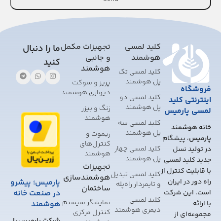
This
field
should
کلید لمسی
تجهیزات مکمل
ما را دنبال
be
هوشمند
و جانبی
کنید
left
هوشمند
کلید لمسی تک
blank
پل هوشمند
پریز و سوکت
فروشگاه
دیواری هوشمند
کلید لمسی دو
اینترنتی کلید
پل هوشمند
زنگ و بیزر
لمسی پارمیس
هوشمند
کلید لمسی سه
خانه هوشمند
پل هوشمند
ریموت و
پارمیس
، پیشگام
کنترل‌های
کلید لمسی چهار
در تولید نسل
هوشمند
پل هوشمند
جدید کلید لمسی
تجهیزات
با قابلیت کنترل از
کلید لمسی تبدیل
هوشمندسازی
پارمیس؛ پیشرو
راه دور در ایران
و تایمر‌دار راه‌پله
ساختمان
در صنعت خانه
است. این شرکت
کلید لمسی
نمایشگر سیستم
هوشمند
با ارائه
دیمری هوشمند
کنترل مرکزی
مجموعه‌ای از