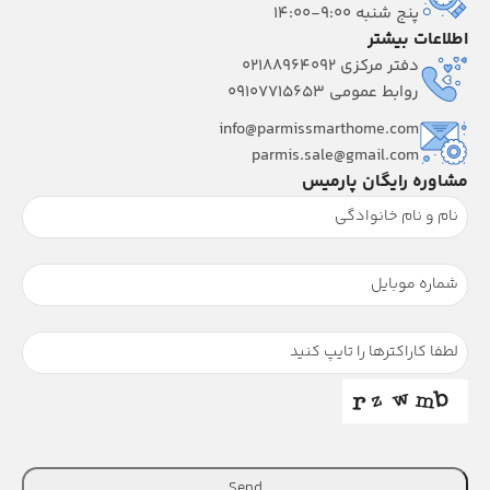
پنج شنبه 9:00-14:00
اطلاعات بیشتر
دفتر مرکزی 02188964092
روابط عمومی 09107715653
info@parmissmarthome.com
parmis.sale@gmail.com
مشاوره رایگان پارمیس
Send