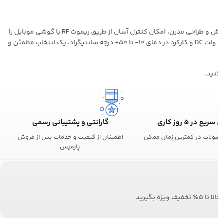
شاسی زنگ لمسی هوشمند طلایی با پنل تمام شیشه‌ای ضد خش و طراحی مدرن، امکان کنترل آسان از طریق ریموت RF یا گوشی موبایل را
فراهم می‌کند. با پشتیبانی از ولتاژ 80 تا 240 ولت AC و 12 تا 24 ولت DC و کارکرد در دمای 10- تا 50+ درجه سانتیگراد، یک انتخاب مطمئن و
نید.
ع در ۵ روز کاری
گارانتی و پشتیبانی رسمی
ولات در کمترین زمان ممکن
اطمینان از کیفیت و خدمات پس از فروش
پارمیس
بگیرید