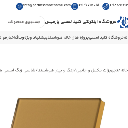
info@parmissmarthome.com
09127715651
021889640
فروشگاه اینترنتی کلید لمسی پارمیس
نه
فروشگاه کلید لمسی
پروژه های خانه هوشمند
پیشنهاد ویژه
وبلاگ
اخبار
قوان
خانه
تجهیزات مکمل و جانبی
زنگ و بیزر هوشمند
شاسی زنگ لمسی هو