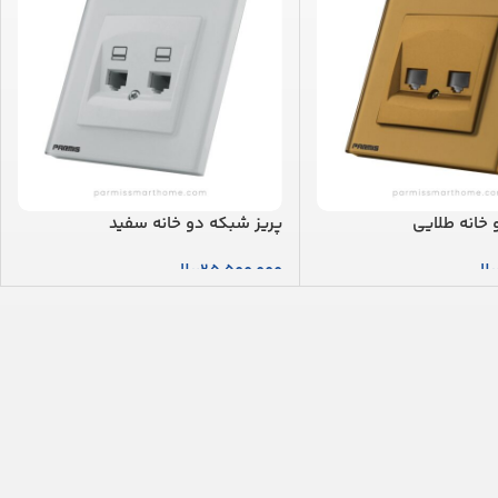
 خانه طلایی
پریز شبکه دو خانه سفید
یال
25,500,000
ریال
بد خرید
افزودن به سبد خرید