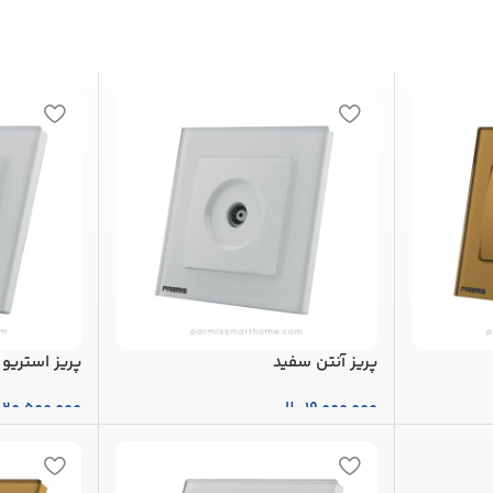
پریز آنتن سفید
پریز استریو
19,000,000
ریال
20,500,000
ر
افزودن به سبد خرید
افزودن به س