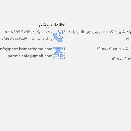
اطلاعات بیشتر
راه شهید گمنام، روبروی تالار وزارت
دفتر مرکزی 02188964092
۷
روابط عمومی 09107715653
 9:00-19:00
info@parmissmarthome.com
parmis.sale@gmail.com