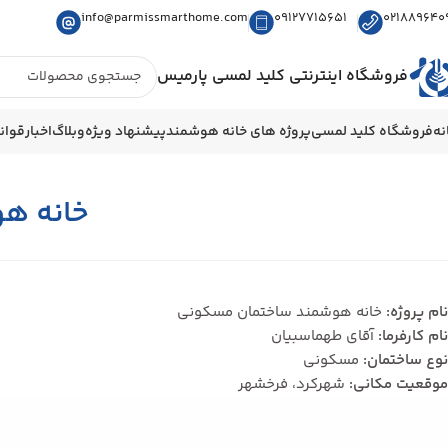
info@parmissmarthome.com
09127715651
021889640
فروشگاه اینترنتی کلید لمسی پارمیس
نه
فروشگاه کلید لمسی
پروژه های خانه هوشمند
پیشنهاد ویژه
وبلاگ
اخبار
قوان
خانه ه
نام پروژه:
خانه هوشمند ساختمان مسکونی
نام کارفرما:
آقای طهماسبیان
نوع ساختمان:
مسکونی
موقعیت مکانی:
شهركرد، فرخشهر