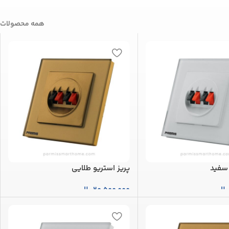
همه محصولات
 سفید
پریز استریو طلایی
یال
20,500,000
ریال
بد خرید
افزودن به سبد خرید