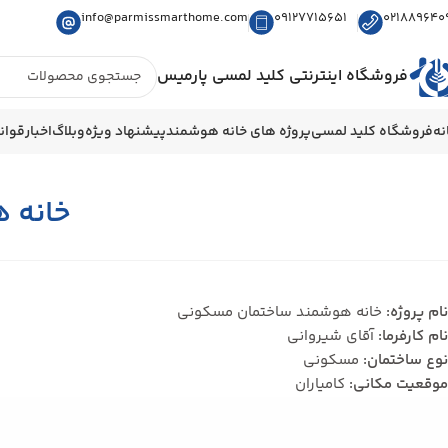
info@parmissmarthome.com
09127715651
021889640
فروشگاه اینترنتی کلید لمسی پارمیس
نه
فروشگاه کلید لمسی
پروژه های خانه هوشمند
پیشنهاد ویژه
وبلاگ
اخبار
قوان
خانه 
نام پروژه:
خانه هوشمند ساختمان مسکونی
نام کارفرما:
آقای شیروانی
نوع ساختمان:
مسکونی
موقعیت مکانی:
کامیاران