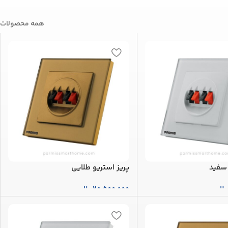
همه محصولات
 سفید
پریز استریو طلایی
یال
20,500,000
ریال
بد خرید
افزودن به سبد خرید