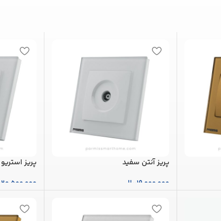
پریز آنتن سفید
پریز استریو
19,000,000
ریال
20,500,000
ر
افزودن به سبد خرید
افزودن به س