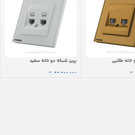
 خانه طلایی
پریز شبکه دو خانه سفید
یال
25,500,000
ریال
بد خرید
افزودن به سبد خرید