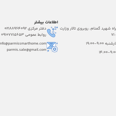
اطلاعات بیشتر
راه شهید گمنام، روبروی تالار وزارت
دفتر مرکزی 02188964092
۷
روابط عمومی 09107715653
 9:00-19:00
info@parmissmarthome.com
parmis.sale@gmail.com