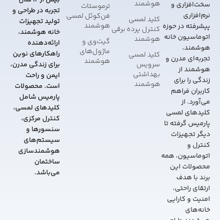
بیش از 12 سال
هوشمند
سخت‌افزاری و
ترموستات
تجربه در طراحی و
نرم‌افزاری
فن‌کوئل لمسی
کلید لمسی
تولید تجهیزات
هوشمند
پیشرفته در حوزه
کنترل پرده برقی
خانه هوشمند،
اتوماسیون خانه
هوشمند
گیت‌وی و
ارائه‌دهنده
هوشمند،
ماژول‌های
راهکارهای نوین
کلید لمسی
تجربه‌ای مدرن و
هوشمند
سرویس
برای زندگی مدرن،
هوشمند از
بهداشتی
ایمن و راحت
زندگی را برای
هوشمند
است. محصولات
کاربران فراهم
پارمیس شامل
می‌آورد. از
کلیدهای لمسی،
کلیدهای لمسی
کنترل مرکزی،
پارمیس گرفته تا
سنسورها و
دیگر تجهیزات
سیستم‌های
کنترل و
هوشمندسازی
اتوماسیون، همه
ساختمان
محصولات این
می‌باشد.
برند با هدف
ارتقای راحتی،
امنیت و کارایی
خانه‌های