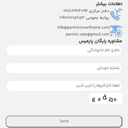
اطلاعات بیشتر
دفتر مرکزی 02188964092
روابط عمومی 09107715653
info@parmissmarthome.com
parmis.sale@gmail.com
مشاوره رایگان پارمیس
Send