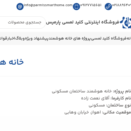
info@parmissmarthome.com
09127715651
021889640
فروشگاه اینترنتی کلید لمسی پارمیس
نه
فروشگاه کلید لمسی
پروژه های خانه هوشمند
پیشنهاد ویژه
وبلاگ
اخبار
قوان
خانه ه
نام پروژه:
خانه هوشمند ساختمان مسکونی
نام کارفرما:
آقای نعمت زاده
نوع ساختمان:
مسکونی
موقعیت مکانی:
اهواز، خیابان وهابی