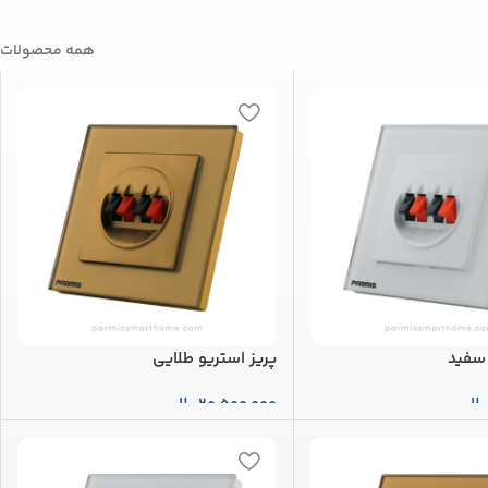
همه محصولات
 سفید
پریز استریو طلایی
یال
20,500,000
ریال
بد خرید
افزودن به سبد خرید