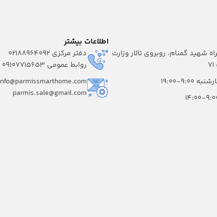
اطلاعات بیشتر
راه شهید گمنام، روبروی تالار وزارت
دفتر مرکزی 02188964092
۷
روابط عمومی 09107715653
 9:00-19:00
info@parmissmarthome.com
parmis.sale@gmail.com