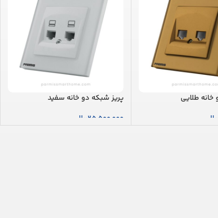
 خانه طلایی
پریز شبکه دو خانه سفید
یال
25,500,000
ریال
بد خرید
افزودن به سبد خرید