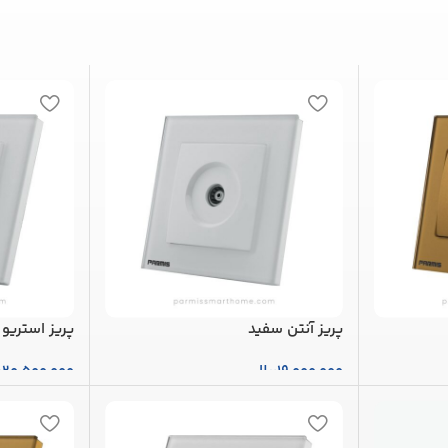
پریز آنتن سفید
پریز استریو
19,000,000
ریال
20,500,000
ر
افزودن به سبد خرید
افزودن به س