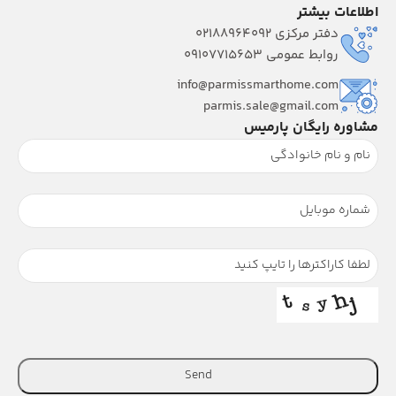
اطلاعات بیشتر
دفتر مرکزی 02188964092
روابط عمومی 09107715653
info@parmissmarthome.com
parmis.sale@gmail.com
مشاوره رایگان پارمیس
Send