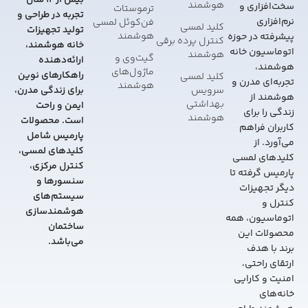
بیش از 12 سال
هوشمند
سخت‌افزاری و
ترموستات
تجربه در طراحی و
نرم‌افزاری
فن‌کوئل لمسی
کلید لمسی
تولید تجهیزات
هوشمند
پیشرفته در حوزه
کنترل پرده برقی
خانه هوشمند،
اتوماسیون خانه
هوشمند
گیت‌وی و
ارائه‌دهنده
هوشمند،
ماژول‌های
راهکارهای نوین
کلید لمسی
تجربه‌ای مدرن و
هوشمند
سرویس
برای زندگی مدرن،
هوشمند از
بهداشتی
ایمن و راحت
زندگی را برای
هوشمند
است. محصولات
کاربران فراهم
پارمیس شامل
می‌آورد. از
کلیدهای لمسی،
کلیدهای لمسی
کنترل مرکزی،
پارمیس گرفته تا
سنسورها و
دیگر تجهیزات
سیستم‌های
کنترل و
هوشمندسازی
اتوماسیون، همه
ساختمان
محصولات این
می‌باشد.
برند با هدف
ارتقای راحتی،
امنیت و کارایی
خانه‌های