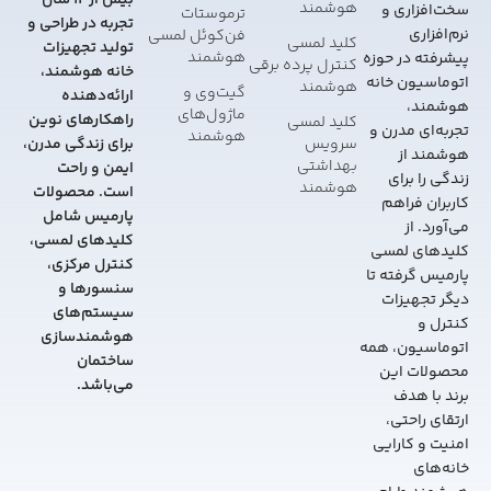
بیش از 12 سال
هوشمند
سخت‌افزاری و
ترموستات
تجربه در طراحی و
نرم‌افزاری
فن‌کوئل لمسی
کلید لمسی
تولید تجهیزات
هوشمند
پیشرفته در حوزه
کنترل پرده برقی
خانه هوشمند،
اتوماسیون خانه
هوشمند
گیت‌وی و
ارائه‌دهنده
هوشمند،
ماژول‌های
راهکارهای نوین
کلید لمسی
تجربه‌ای مدرن و
هوشمند
سرویس
برای زندگی مدرن،
هوشمند از
بهداشتی
ایمن و راحت
زندگی را برای
هوشمند
است. محصولات
کاربران فراهم
پارمیس شامل
می‌آورد. از
کلیدهای لمسی،
کلیدهای لمسی
کنترل مرکزی،
پارمیس گرفته تا
سنسورها و
دیگر تجهیزات
سیستم‌های
کنترل و
هوشمندسازی
اتوماسیون، همه
ساختمان
محصولات این
می‌باشد.
برند با هدف
ارتقای راحتی،
امنیت و کارایی
خانه‌های