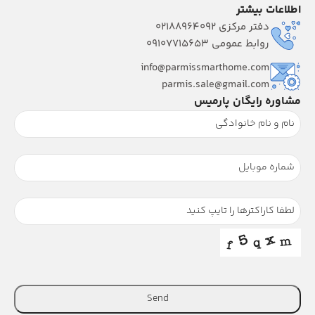
اطلاعات بیشتر
دفتر مرکزی 02188964092
روابط عمومی 09107715653
info@parmissmarthome.com
parmis.sale@gmail.com
مشاوره رایگان پارمیس
Send