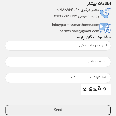
اطلاعات بیشتر
دفتر مرکزی 02188964092
روابط عمومی 09107715653
info@parmissmarthome.com
parmis.sale@gmail.com
مشاوره رایگان پارمیس
Send