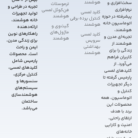
بیش از 12 سال
هوشمند
سخت‌افزاری و
ترموستات
تجربه در طراحی و
نرم‌افزاری
فن‌کوئل لمسی
کلید لمسی
تولید تجهیزات
هوشمند
پیشرفته در حوزه
کنترل پرده برقی
خانه هوشمند،
اتوماسیون خانه
هوشمند
گیت‌وی و
ارائه‌دهنده
هوشمند،
ماژول‌های
راهکارهای نوین
کلید لمسی
تجربه‌ای مدرن و
هوشمند
سرویس
برای زندگی مدرن،
هوشمند از
بهداشتی
ایمن و راحت
زندگی را برای
هوشمند
است. محصولات
کاربران فراهم
پارمیس شامل
می‌آورد. از
کلیدهای لمسی،
کلیدهای لمسی
کنترل مرکزی،
پارمیس گرفته تا
سنسورها و
دیگر تجهیزات
سیستم‌های
کنترل و
هوشمندسازی
اتوماسیون، همه
ساختمان
محصولات این
می‌باشد.
برند با هدف
ارتقای راحتی،
امنیت و کارایی
خانه‌های