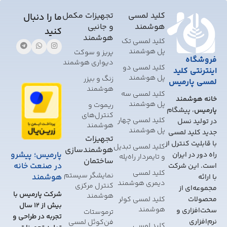
field
should
کلید لمسی
تجهیزات مکمل
ما را دنبال
be
هوشمند
و جانبی
کنید
left
هوشمند
کلید لمسی تک
blank
پل هوشمند
پریز و سوکت
فروشگاه
دیواری هوشمند
کلید لمسی دو
اینترنتی کلید
پل هوشمند
زنگ و بیزر
لمسی پارمیس
هوشمند
کلید لمسی سه
خانه هوشمند
پل هوشمند
ریموت و
پارمیس
، پیشگام
کنترل‌های
کلید لمسی چهار
در تولید نسل
هوشمند
پل هوشمند
جدید کلید لمسی
تجهیزات
با قابلیت کنترل از
کلید لمسی تبدیل
هوشمندسازی
پارمیس؛ پیشرو
راه دور در ایران
و تایمر‌دار راه‌پله
ساختمان
در صنعت خانه
است. این شرکت
کلید لمسی
نمایشگر سیستم
هوشمند
با ارائه
دیمری هوشمند
کنترل مرکزی
مجموعه‌ای از
شرکت پارمیس با
هوشمند
محصولات
کلید لمسی کولر
بیش از 12 سال
هوشمند
سخت‌افزاری و
ترموستات
تجربه در طراحی و
نرم‌افزاری
فن‌کوئل لمسی
کلید لمسی