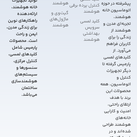
تولید تجهیزات
هوشمند
پیشرفته در حوزه
کنترل پرده برقی
خانه هوشمند،
اتوماسیون خانه
هوشمند
گیت‌وی و
ارائه‌دهنده
هوشمند،
ماژول‌های
راهکارهای نوین
کلید لمسی
تجربه‌ای مدرن و
هوشمند
سرویس
برای زندگی مدرن،
هوشمند از
بهداشتی
ایمن و راحت
زندگی را برای
هوشمند
است. محصولات
کاربران فراهم
پارمیس شامل
می‌آورد. از
کلیدهای لمسی،
کلیدهای لمسی
کنترل مرکزی،
پارمیس گرفته تا
سنسورها و
دیگر تجهیزات
سیستم‌های
کنترل و
هوشمندسازی
اتوماسیون، همه
ساختمان
محصولات این
می‌باشد.
برند با هدف
ارتقای راحتی،
امنیت و کارایی
خانه‌های
هوشمند طراحی
شده‌اند و در