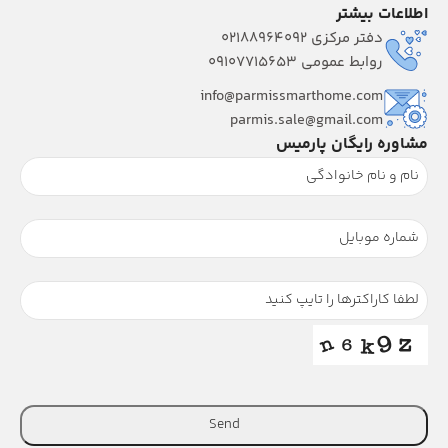
اطلاعات بیشتر
دفتر مرکزی 02188964092
روابط عمومی 09107715653
info@parmissmarthome.com
parmis.sale@gmail.com
مشاوره رایگان پارمیس
Send