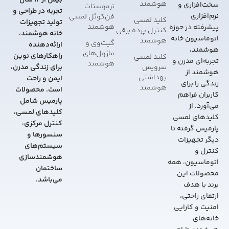
بیش از 12 سال
هوشمند
سخت‌افزاری و
ترموستات
تجربه در طراحی و
نرم‌افزاری
فن‌کوئل لمسی
کلید لمسی
تولید تجهیزات
هوشمند
پیشرفته در حوزه
کنترل پرده برقی
خانه هوشمند،
اتوماسیون خانه
هوشمند
گیت‌وی و
ارائه‌دهنده
هوشمند،
ماژول‌های
راهکارهای نوین
کلید لمسی
تجربه‌ای مدرن و
هوشمند
سرویس
برای زندگی مدرن،
هوشمند از
بهداشتی
ایمن و راحت
زندگی را برای
هوشمند
است. محصولات
کاربران فراهم
پارمیس شامل
می‌آورد. از
کلیدهای لمسی،
کلیدهای لمسی
کنترل مرکزی،
پارمیس گرفته تا
سنسورها و
دیگر تجهیزات
سیستم‌های
کنترل و
هوشمندسازی
اتوماسیون، همه
ساختمان
محصولات این
می‌باشد.
برند با هدف
ارتقای راحتی،
امنیت و کارایی
خانه‌های