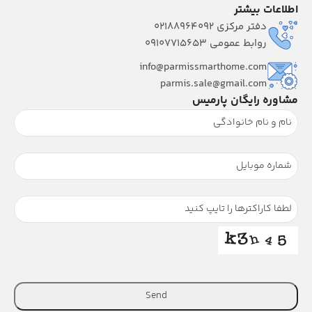
اطلاعات بیشتر
دفتر مرکزی 02188964092
روابط عمومی 09107715653
info@parmissmarthome.com
parmis.sale@gmail.com
مشاوره رایگان پارمیس
Send