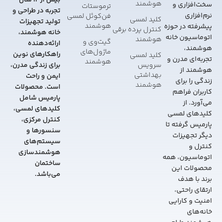
بیش از 12 سال
هوشمند
سخت‌افزاری و
ترموستات
تجربه در طراحی و
نرم‌افزاری
فن‌کوئل لمسی
کلید لمسی
تولید تجهیزات
هوشمند
پیشرفته در حوزه
کنترل پرده برقی
خانه هوشمند،
اتوماسیون خانه
هوشمند
گیت‌وی و
ارائه‌دهنده
هوشمند،
ماژول‌های
راهکارهای نوین
کلید لمسی
تجربه‌ای مدرن و
هوشمند
سرویس
برای زندگی مدرن،
هوشمند از
بهداشتی
ایمن و راحت
زندگی را برای
هوشمند
است. محصولات
کاربران فراهم
پارمیس شامل
می‌آورد. از
کلیدهای لمسی،
کلیدهای لمسی
کنترل مرکزی،
پارمیس گرفته تا
سنسورها و
دیگر تجهیزات
سیستم‌های
کنترل و
هوشمندسازی
اتوماسیون، همه
ساختمان
محصولات این
می‌باشد.
برند با هدف
ارتقای راحتی،
امنیت و کارایی
خانه‌های