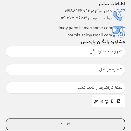
اطلاعات بیشتر
دفتر مرکزی 02188964092
روابط عمومی 09107715653
info@parmissmarthome.com
parmis.sale@gmail.com
مشاوره رایگان پارمیس
Send