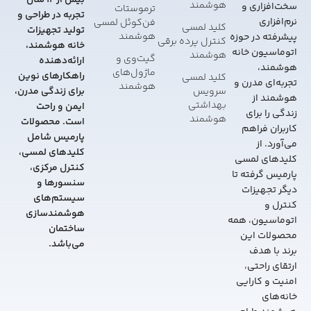
بیش از 12 سال
هوشمند
سخت‌افزاری و
ترموستات
تجربه در طراحی و
نرم‌افزاری
فن‌کوئل لمسی
کلید لمسی
تولید تجهیزات
هوشمند
پیشرفته در حوزه
کنترل پرده برقی
خانه هوشمند،
اتوماسیون خانه
هوشمند
گیت‌وی و
ارائه‌دهنده
هوشمند،
ماژول‌های
راهکارهای نوین
کلید لمسی
تجربه‌ای مدرن و
هوشمند
سرویس
برای زندگی مدرن،
هوشمند از
بهداشتی
ایمن و راحت
زندگی را برای
هوشمند
است. محصولات
کاربران فراهم
پارمیس شامل
می‌آورد. از
کلیدهای لمسی،
کلیدهای لمسی
کنترل مرکزی،
پارمیس گرفته تا
سنسورها و
دیگر تجهیزات
سیستم‌های
کنترل و
هوشمندسازی
اتوماسیون، همه
ساختمان
محصولات این
می‌باشد.
برند با هدف
ارتقای راحتی،
امنیت و کارایی
خانه‌های