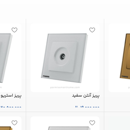
پریز آنتن سفید
پریز استریو
19,000,000
ریال
20,500,000
ر
افزودن به سبد خرید
افزودن به س