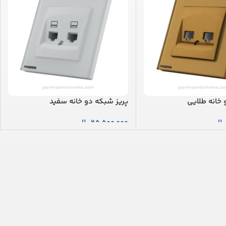
 خانه طلایی
پریز شبکه دو خانه سفید
یال
25,500,000
ریال
بد خرید
افزودن به سبد خرید