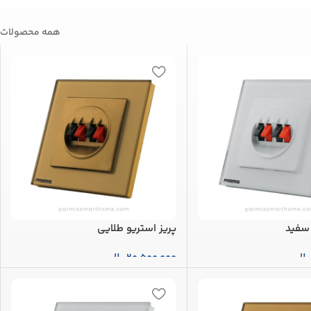
همه محصولات
 سفید
پریز استریو طلایی
یال
20,500,000
ریال
بد خرید
افزودن به سبد خرید