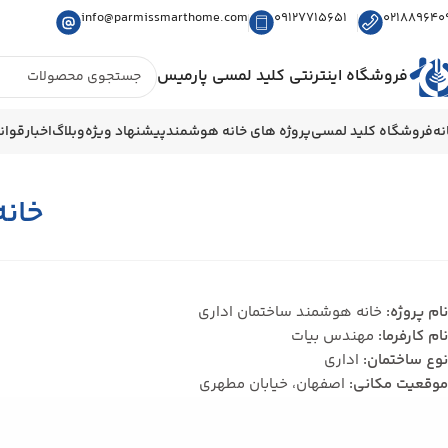
info@parmissmarthome.com
09127715651
021889640
فروشگاه اینترنتی کلید لمسی پارمیس
نه
فروشگاه کلید لمسی
پروژه های خانه هوشمند
پیشنهاد ویژه
وبلاگ
اخبار
قوان
خان
نام پروژه:
خانه هوشمند ساختمان اداری
نام کارفرما:
مهندس بیات
نوع ساختمان:
اداری
موقعیت مکانی:
اصفهان، خیابان مطهری