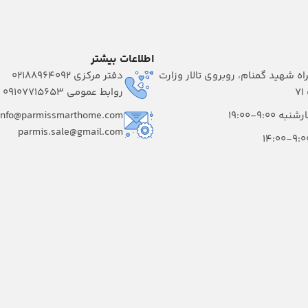
اطلاعات بیشتر
راه شهید گمنام، روبروی تالار وزارت
دفتر مرکزی 02188964092
۷
روابط عمومی 09107715653
 9:00-19:00
info@parmissmarthome.com
parmis.sale@gmail.com