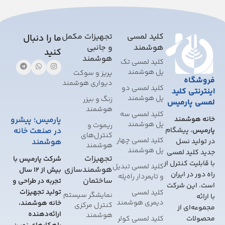
This
field
should
کلید لمسی
تجهیزات مکمل
ما را دنبال
be
هوشمند
و جانبی
کنید
left
هوشمند
کلید لمسی تک
blank
پل هوشمند
پریز و سوکت
فروشگاه
دیواری هوشمند
کلید لمسی دو
اینترنتی کلید
پل هوشمند
زنگ و بیزر
لمسی پارمیس
هوشمند
کلید لمسی سه
خانه هوشمند
پارمیس؛ پیشرو
پل هوشمند
ریموت و
پارمیس
، پیشگام
در صنعت خانه
کنترل‌های
کلید لمسی چهار
در تولید نسل
هوشمند
هوشمند
پل هوشمند
جدید کلید لمسی
تجهیزات
شرکت پارمیس با
با قابلیت کنترل از
کلید لمسی تبدیل
هوشمندسازی
بیش از 12 سال
راه دور در ایران
و تایمر‌دار راه‌پله
ساختمان
تجربه در طراحی و
است. این شرکت
تولید تجهیزات
کلید لمسی
نمایشگر سیستم
با ارائه
دیمری هوشمند
خانه هوشمند،
کنترل مرکزی
مجموعه‌ای از
ارائه‌دهنده
هوشمند
محصولات
کلید لمسی کولر