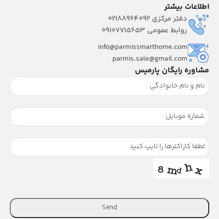
اطلاعات بیشتر
دفتر مرکزی 02188964092
روابط عمومی 09107715653
info@parmissmarthome.com
parmis.sale@gmail.com
مشاوره رایگان پارمیس
Send