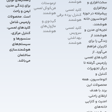
راهکارهای نوین
هوشمند
سخت‌افزاری و
ترموستات
برای زندگی مدرن،
نرم‌افزاری
فن‌کوئل لمسی
کلید لمسی
ایمن و راحت
هوشمند
پیشرفته در حوزه
کنترل پرده برقی
است. محصولات
اتوماسیون خانه
هوشمند
گیت‌وی و
پارمیس شامل
هوشمند،
ماژول‌های
کلیدهای لمسی،
کلید لمسی
تجربه‌ای مدرن و
هوشمند
سرویس
کنترل مرکزی،
هوشمند از
بهداشتی
سنسورها و
زندگی را برای
هوشمند
سیستم‌های
کاربران فراهم
هوشمندسازی
می‌آورد. از
ساختمان
کلیدهای لمسی
می‌باشد.
پارمیس گرفته تا
دیگر تجهیزات
کنترل و
اتوماسیون، همه
محصولات این
برند با هدف
ارتقای راحتی،
امنیت و کارایی
خانه‌های