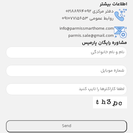
اطلاعات بیشتر
دفتر مرکزی 02188964092
روابط عمومی 09107715653
info@parmissmarthome.com
parmis.sale@gmail.com
مشاوره رایگان پارمیس
Send