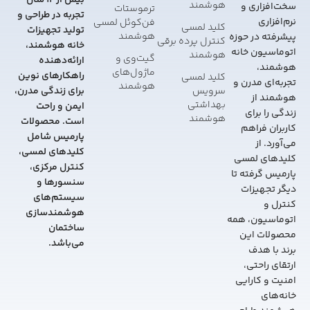
بیش از 12 سال
هوشمند
سخت‌افزاری و
ترموستات
تجربه در طراحی و
نرم‌افزاری
فن‌کوئل لمسی
کلید لمسی
تولید تجهیزات
هوشمند
پیشرفته در حوزه
کنترل پرده برقی
خانه هوشمند،
اتوماسیون خانه
هوشمند
گیت‌وی و
ارائه‌دهنده
هوشمند،
ماژول‌های
راهکارهای نوین
کلید لمسی
تجربه‌ای مدرن و
هوشمند
سرویس
برای زندگی مدرن،
هوشمند از
بهداشتی
ایمن و راحت
زندگی را برای
هوشمند
است. محصولات
کاربران فراهم
پارمیس شامل
می‌آورد. از
کلیدهای لمسی،
کلیدهای لمسی
کنترل مرکزی،
پارمیس گرفته تا
سنسورها و
دیگر تجهیزات
سیستم‌های
کنترل و
هوشمندسازی
اتوماسیون، همه
ساختمان
محصولات این
می‌باشد.
برند با هدف
ارتقای راحتی،
امنیت و کارایی
خانه‌های