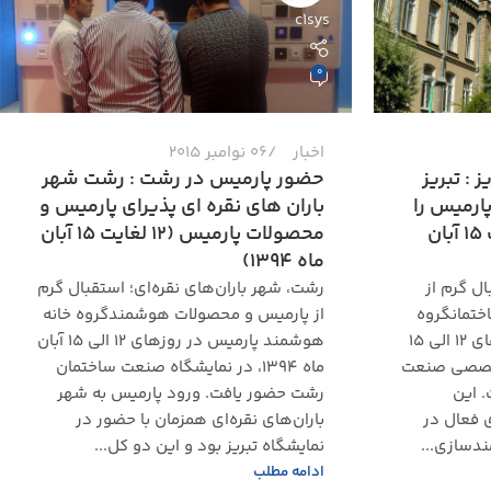
c1sys
0
اخبار
06 نوامبر 2015
 : تبریز
حضور پارمیس در رشت : رشت شهر
ارمیس را
باران های نقره ای پذیرای پارمیس و
به گرمی پذیرفت (12 لغایت 15 آبان
محصولات پارمیس (12 لغایت 15 آبان
ماه 1394)
ل گرم از
رشت، شهر باران‌های نقره‌ای؛ استقبال گرم
ختمانگروه
از پارمیس و محصولات هوشمندگروه خانه
خانه هوشمند پارمیس در روزهای ۱۲ الی ۱۵
هوشمند پارمیس در روزهای ۱۲ الی ۱۵ آبان
یشگاه تخصصی صنعت
ماه ۱۳۹۴، در نمایشگاه صنعت ساختمان
. این
رشت حضور یافت. ورود پارمیس به شهر
 فعال در
باران‌های نقره‌ای همزمان با حضور در
دسازی...
نمایشگاه تبریز بود و این دو کل...
ادامه مطلب