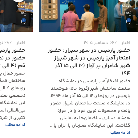
c1sys
c1sys
0
0
اخبار
06 دسامبر 2015
اخبار
28 نوامبر 2015
حضور پارمیس در شهر شیراز : حضور
حضور پارمی
افتخار آمیز پارمیس در شهر شیراز
حضور در ن
شهر شاعران پر آواز (12 الی 15 آذر
قم (4 الی 7 آذر ماه 94)
94)
حضور فعال پ
ساختمان قمگر
حضور افتخارآمیز پارمیس در نمایشگاه
صنعت ساختمان شیرازگروه خانه هوشمند
تخصصی صنعت 
پارمیس در روزهای ۱۲ الی ۱۵ آذر ماه ۱۳۹۴،
این نمایشگاه
در نمایشگاه صنعت ساختمان شیراز حضور
بین‌المللی اس
یافت و محصولات نوین خود را در حوزه
کثیری از شرک
هوشمندسازی ساختمان‌ها به نمایش
ادامه مطلب
گذاشت. این نمایشگاه همزمان با خزان پا...
ادامه مطلب