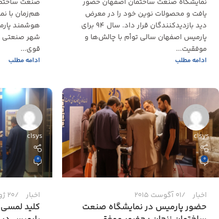
نمایشگاه صنعت ساختمان اصفهان حضور
یافت و محصولات نوین خود را در معرض
هم‌زمان با نم
دید بازدیدکنندگان قرار داد. سال ۹۴ برای
هوشمند پارمی
پارمیس اصفهان سالی توأم با چالش‌ها و
شهر صنعتی نشا
موفقیت...
قوی...
ادامه مطلب
ادامه مطلب
c1sys
c1sys
0
0
اخبار
01 آگوست 2015
اخبار
20 ژوئن 2015
حضور پارمیس در نمایشگاه صنعت
کلید لمسی 