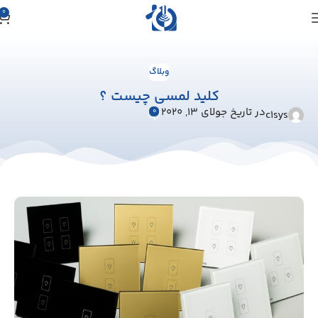
0
وبلاگ
کلید لمسی چیست ؟
در تاریخ جولای 13, 2020
0
c1sys