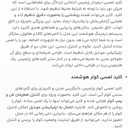
کلید لمسی دیمردار پارمیس انتخابی ایده‌آل برای فضاهایی است که
میزان نور باید با توجه به شرایط محیط تنظیم شود. با استفاده از این
کلید، کاربر می‌تواند
شدت روشنایی را به‌صورت دقیق تنظیم
کند و
فضایی آرامش‌بخش یا رمانتیک ایجاد نماید. این ویژگی به‌ویژه در اتاق
خواب، اتاق نشیمن، سالن‌های پذیرایی و فضاهای هنری کاربرد دارد.
سیستم دیمینگ هوشمند این مدل با لامپ‌های LED و هالوژن سازگار
است و به شما اجازه می‌دهد بدون نیاز به تجهیزات اضافه، نور را با لمس
ساده کنترل کنید. علاوه بر کنترل دستی، این مدل نیز از طریق
اپلیکیشن موبایل قابل تنظیم است. طراحی شیشه‌ای و سطح براق آن
جلوه‌ای مدرن به محیط می‌دهد و در کنار سایر کلیدهای پارمیس، یک
هارمونی زیبا در طراحی داخلی ایجاد می‌کند.
کلید لمسی کولر هوشمند
کلید لمسی کولر پارمیس، جایگزینی مدرن و کاربردی برای کلیدهای
سنتی کولر آبی است. این کلید به‌صورت ویژه برای
کنترل هم‌زمان فن و
پمپ کولر
طراحی شده و کاربر می‌تواند تنها با یک لمس ساده، کولر را
روشن یا خاموش کند. قابلیت
اتصال به اپلیکیشن موبایل
امکان کنترل
کولر را از هر مکان فراهم می‌سازد، بنابراین حتی زمانی که در منزل
حضور ندارید، می‌توانید از طریق اینترنت وضعیت کولر را بررسی و کنترل
کنید.