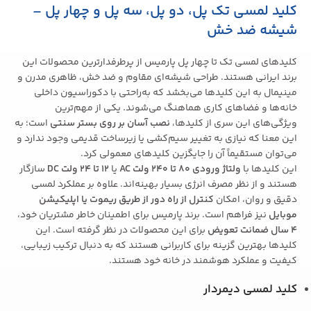
کلید لمسی تک پل، دو پل، سه پل و چهار پل –
شیشه ضد خش
کلیدهای لمسی تک تا چهار پل پارمیس از پرطرفدارترین محصولات این
برند ایرانی هستند. طراحی شیشه‌ای مقاوم و ضد خش، ظاهری مدرن و
مینیمال به این کلیدها می‌بخشد که به‌راحتی با دکوراسیون داخلی
خانه‌ها و فضاهای کاری هماهنگ می‌شوند. یکی از مهم‌ترین
ویژگی‌های این سری از کلیدها،
نصب آسان بر روی بستر سنتی
است؛ به
این معنا که نیازی به تغییر سیم‌کشی یا زیرساخت قدیمی وجود ندارد و
می‌توان مستقیماً آن را جایگزین کلیدهای معمولی کرد.
این کلیدها با
ولتاژ ورودی 80 تا 240 ولت
AC
یا
12
تا 24 ولت
DC
سازگار
هستند و از نظر مصرف انرژی بسیار بهینه‌اند. علاوه بر عملکرد لمسی
دقیق و روان، امکان
کنترل از راه دور از طریق ریموت یا اپلیکیشن
موبایل
نیز فراهم است. برند پارمیس برای اطمینان خاطر مشتریان خود،
۴
سال ضمانت تعویض
برای این محصولات در نظر گرفته است. این
کلیدها بهترین گزینه برای کاربرانی هستند که به دنبال ترکیب زیبایی،
کیفیت و عملکرد هوشمند در خانه خود هستند.
کلید لمسی دیمردار