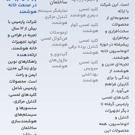
ساختمان
در صنعت خانه
است. این شرکت
کلید لمسی
نمایشگر سیستم
هوشمند
با ارائه
دیمری هوشمند
کنترل مرکزی
مجموعه‌ای از
شرکت پارمیس با
هوشمند
محصولات
کلید لمسی کولر
بیش از 12 سال
هوشمند
سخت‌افزاری و
ترموستات
تجربه در طراحی و
نرم‌افزاری
فن‌کوئل لمسی
کلید لمسی
تولید تجهیزات
هوشمند
پیشرفته در حوزه
کنترل پرده برقی
خانه هوشمند،
اتوماسیون خانه
هوشمند
گیت‌وی و
ارائه‌دهنده
هوشمند،
ماژول‌های
راهکارهای نوین
کلید لمسی
تجربه‌ای مدرن و
هوشمند
سرویس
برای زندگی مدرن،
هوشمند از
بهداشتی
ایمن و راحت
زندگی را برای
هوشمند
است. محصولات
کاربران فراهم
پارمیس شامل
می‌آورد. از
کلیدهای لمسی،
کلیدهای لمسی
کنترل مرکزی،
پارمیس گرفته تا
سنسورها و
دیگر تجهیزات
سیستم‌های
کنترل و
هوشمندسازی
اتوماسیون، همه
ساختمان
محصولات این
می‌باشد.