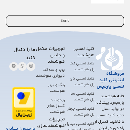
Send
This
field
should
کلید لمسی
تجهیزات مکمل
ما را دنبال
be
هوشمند
و جانبی
کنید
left
هوشمند
کلید لمسی تک
blank
پل هوشمند
پریز و سوکت
فروشگاه
دیواری هوشمند
کلید لمسی دو
اینترنتی کلید
پل هوشمند
زنگ و بیزر
لمسی پارمیس
هوشمند
کلید لمسی سه
خانه هوشمند
پل هوشمند
ریموت و
پارمیس
، پیشگام
کنترل‌های
کلید لمسی چهار
در تولید نسل
هوشمند
پل هوشمند
جدید کلید لمسی
تجهیزات
با قابلیت کنترل از
کلید لمسی تبدیل
هوشمندسازی
پارمیس؛ پیشرو
راه دور در ایران
و تایمر‌دار راه‌پله