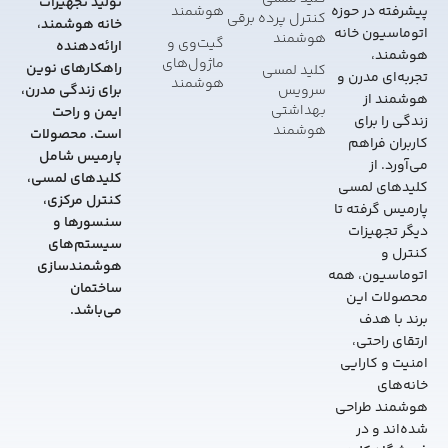
تولید تجهیزات
هوشمند
پیشرفته در حوزه
کنترل پرده برقی
خانه هوشمند،
اتوماسیون خانه
هوشمند
گیت‌وی و
ارائه‌دهنده
هوشمند،
ماژول‌های
راهکارهای نوین
کلید لمسی
تجربه‌ای مدرن و
هوشمند
سرویس
برای زندگی مدرن،
هوشمند از
بهداشتی
ایمن و راحت
زندگی را برای
هوشمند
است. محصولات
کاربران فراهم
پارمیس شامل
می‌آورد. از
کلیدهای لمسی،
کلیدهای لمسی
کنترل مرکزی،
پارمیس گرفته تا
سنسورها و
دیگر تجهیزات
سیستم‌های
کنترل و
هوشمندسازی
اتوماسیون، همه
ساختمان
محصولات این
می‌باشد.
برند با هدف
ارتقای راحتی،
امنیت و کارایی
خانه‌های
هوشمند طراحی
شده‌اند و در