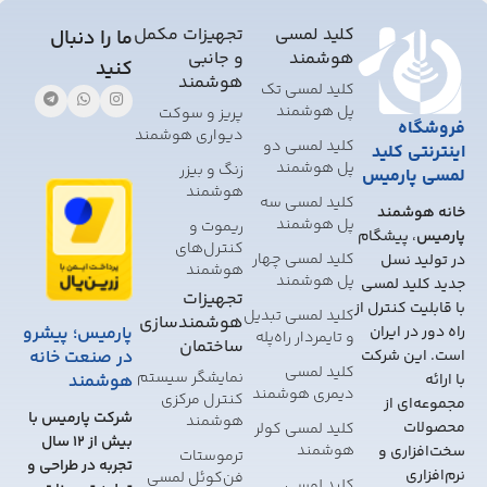
field
should
کلید لمسی
تجهیزات مکمل
ما را دنبال
be
هوشمند
و جانبی
کنید
left
هوشمند
کلید لمسی تک
blank
پل هوشمند
پریز و سوکت
فروشگاه
دیواری هوشمند
کلید لمسی دو
اینترنتی کلید
پل هوشمند
زنگ و بیزر
لمسی پارمیس
هوشمند
کلید لمسی سه
خانه هوشمند
پل هوشمند
ریموت و
پارمیس
، پیشگام
کنترل‌های
کلید لمسی چهار
در تولید نسل
هوشمند
پل هوشمند
جدید کلید لمسی
تجهیزات
با قابلیت کنترل از
کلید لمسی تبدیل
هوشمندسازی
پارمیس؛ پیشرو
راه دور در ایران
و تایمر‌دار راه‌پله
ساختمان
در صنعت خانه
است. این شرکت
کلید لمسی
نمایشگر سیستم
هوشمند
با ارائه
دیمری هوشمند
کنترل مرکزی
مجموعه‌ای از
شرکت پارمیس با
هوشمند
محصولات
کلید لمسی کولر
بیش از 12 سال
هوشمند
سخت‌افزاری و
ترموستات
تجربه در طراحی و
نرم‌افزاری
فن‌کوئل لمسی
کلید لمسی